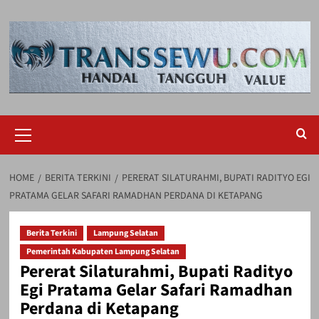
Skip
to
content
Primary
Menu
HOME
BERITA TERKINI
PERERAT SILATURAHMI, BUPATI RADITYO EGI
PRATAMA GELAR SAFARI RAMADHAN PERDANA DI KETAPANG
Berita Terkini
Lampung Selatan
Pemerintah Kabupaten Lampung Selatan
Pererat Silaturahmi, Bupati Radityo
Egi Pratama Gelar Safari Ramadhan
Perdana di Ketapang