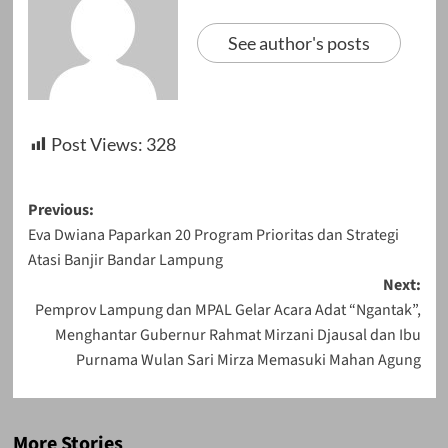
See author's posts
Post Views:
328
Post
Previous:
Eva Dwiana Paparkan 20 Program Prioritas dan Strategi
navigation
Atasi Banjir Bandar Lampung
Next:
Pemprov Lampung dan MPAL Gelar Acara Adat “Ngantak”,
Menghantar Gubernur Rahmat Mirzani Djausal dan Ibu
Purnama Wulan Sari Mirza Memasuki Mahan Agung
More Stories