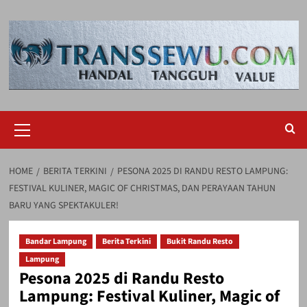
Skip
to
content
Primary
Menu
HOME
BERITA TERKINI
PESONA 2025 DI RANDU RESTO LAMPUNG:
FESTIVAL KULINER, MAGIC OF CHRISTMAS, DAN PERAYAAN TAHUN
BARU YANG SPEKTAKULER!
Bandar Lampung
Berita Terkini
Bukit Randu Resto
Lampung
Pesona 2025 di Randu Resto
Lampung: Festival Kuliner, Magic of