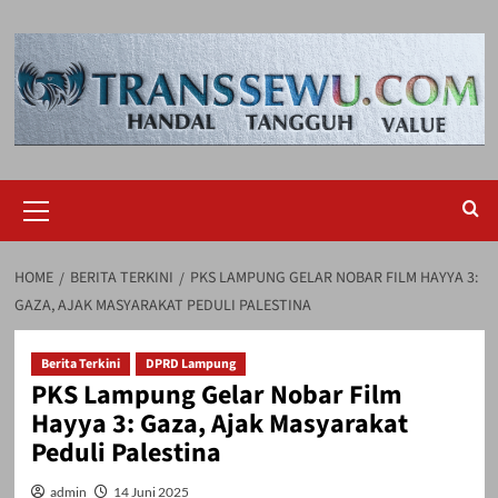
Skip
to
content
Primary
Menu
HOME
BERITA TERKINI
PKS LAMPUNG GELAR NOBAR FILM HAYYA 3:
GAZA, AJAK MASYARAKAT PEDULI PALESTINA
Berita Terkini
DPRD Lampung
PKS Lampung Gelar Nobar Film
Hayya 3: Gaza, Ajak Masyarakat
Peduli Palestina
admin
14 Juni 2025