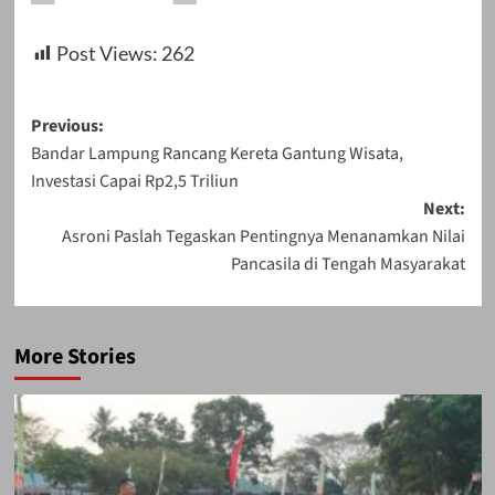
Post Views:
262
Post
Previous:
Bandar Lampung Rancang Kereta Gantung Wisata,
navigation
Investasi Capai Rp2,5 Triliun
Next:
Asroni Paslah Tegaskan Pentingnya Menanamkan Nilai
Pancasila di Tengah Masyarakat
More Stories