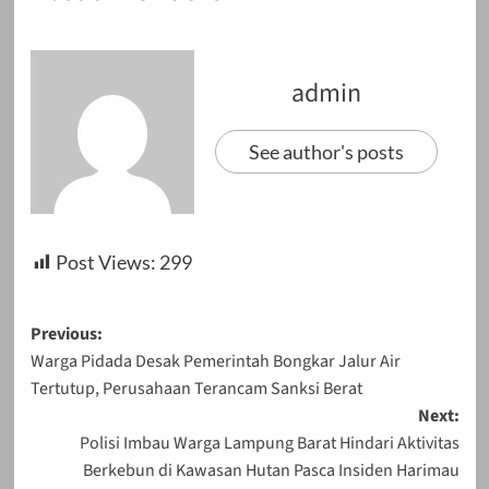
admin
See author's posts
Post Views:
299
Post
Previous:
Warga Pidada Desak Pemerintah Bongkar Jalur Air
navigation
Tertutup, Perusahaan Terancam Sanksi Berat
Next:
Polisi Imbau Warga Lampung Barat Hindari Aktivitas
Berkebun di Kawasan Hutan Pasca Insiden Harimau