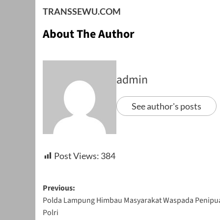
TRANSSEWU.COM
About The Author
admin
See author's posts
Post Views:
384
Post
Previous:
Polda Lampung Himbau Masyarakat Waspada Penipu
navigation
Polri