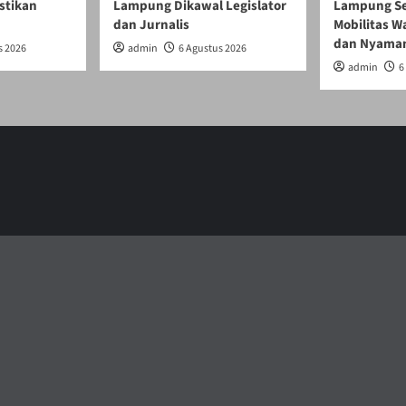
stikan
Lampung Dikawal Legislator
Lampung Se
dan Jurnalis
Mobilitas W
dan Nyama
s 2026
admin
6 Agustus 2026
admin
6