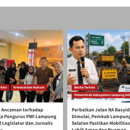
rkini
Kriminal dan Hukum
Berita Terkini
Pemerintah Kabupaten Lampung Sel
 Ancaman terhadap
Perbaikan Jalan RA Basyid
ga Pengurus PWI Lampung
Dimulai, Pemkab Lampun
 Legislator dan Jurnalis
Selatan Pastikan Mobilita
Lebih Aman dan Nyaman