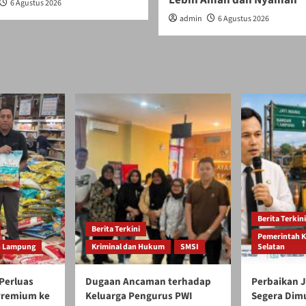
6 Agustus 2026
admin
6 Agustus 2026
Berita Terkini
Berita Terkini
Pemerintah 
h Lampung
Kriminal dan Hukum
SMSI
Selatan
Perluas
Dugaan Ancaman terhadap
Perbaikan J
 Premium ke
Keluarga Pengurus PWI
Segera Dim