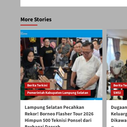
More Stories
Berita Terkini
Berita Te
Pemerintah Kabupaten Lampung Selatan
SMSI
Lampung Selatan Pecahkan
Dugaan
Rekor! Borneo Flasher Tour 2026
Keluar
Himpun 500 Teknisi Ponsel dari
Dikawal
Berbagai Daerah