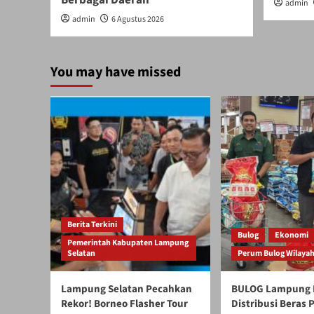
admin
admin
6 Agustus 2026
You may have missed
Berita Terkini
Bulog
Ekonomi
Pemerintah Kabupaten Lampung
Selatan
Perum Bulog Wilaya
Lampung Selatan Pecahkan
BULOG Lampung 
Rekor! Borneo Flasher Tour
Distribusi Beras