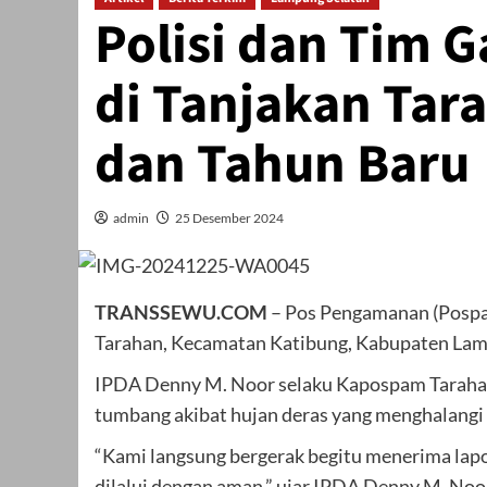
Polisi dan Tim
di Tanjakan Tar
dan Tahun Baru
admin
25 Desember 2024
TRANSSEWU.COM
– Pos Pengamanan (Pospam
Tarahan, Kecamatan Katibung, Kabupaten Lamp
IPDA Denny M. Noor selaku Kapospam Tarahan, 
tumbang akibat hujan deras yang menghalangi 
“Kami langsung bergerak begitu menerima lapo
dilalui dengan aman,” ujar IPDA Denny M. Noo