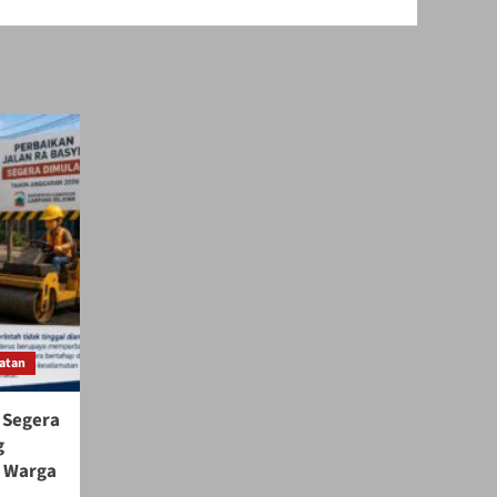
atan
 Segera
g
s Warga