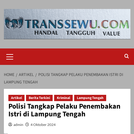
Skip
to
content
Primary
Menu
HOME
ARTIKEL
POLISI TANGKAP PELAKU PENEMBAKAN ISTRI DI
LAMPUNG TENGAH
Artikel
Berita Terkini
Kriminal
Lampung Tengah
Polisi Tangkap Pelaku Penembakan
Istri di Lampung Tengah
admin
4 Oktober 2024