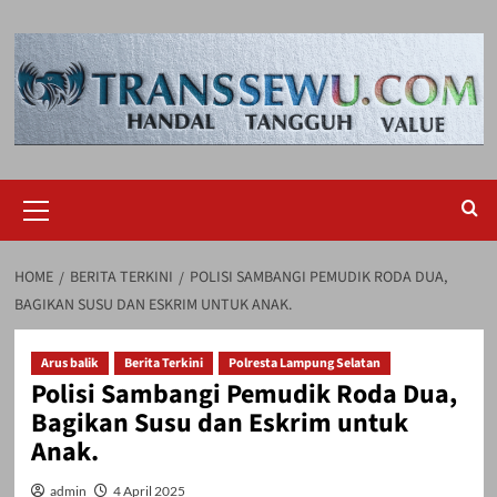
Skip
to
content
Primary
Menu
HOME
BERITA TERKINI
POLISI SAMBANGI PEMUDIK RODA DUA,
BAGIKAN SUSU DAN ESKRIM UNTUK ANAK.
Arus balik
Berita Terkini
Polresta Lampung Selatan
Polisi Sambangi Pemudik Roda Dua,
Bagikan Susu dan Eskrim untuk
Anak.
admin
4 April 2025