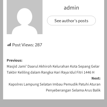
admin
See author's posts
Post Views:
287
Post
Previous:
Masjid Jami’ Daarul Akhiroh Kelurahan Kota Sepang Gelar
navigation
Takbir Keliling dalam Rangka Hari Raya Idul Fitri 1446 H
Next:
Kapolres Lampung Selatan Imbau Pemudik Patuhi Aturan
Penyeberangan Selama Arus Balik