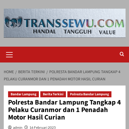
Skip
to
content
Primary
Menu
HOME
BERITA TERKINI
POLRESTA BANDAR LAMPUNG TANGKAP 4
PELAKU CURANMOR DAN 1 PENADAH MOTOR HASIL CURIAN
Bandar Lampung
Berita Terkini
Polresta Bandar Lampung
Polresta Bandar Lampung Tangkap 4
Pelaku Curanmor dan 1 Penadah
Motor Hasil Curian
admin
16 Februari 2025