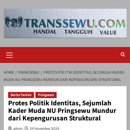
Skip
to
content
Primary
Menu
HOME
PRINGSEWU
PROTES POLITIK IDENTITAS, SEJUMLAH KADER
MUDA NU PRINGSEWU MUNDUR DARI KEPENGURUSAN STRUKTURAL
Berita Terkini
Pringsewu
Protes Politik Identitas, Sejumlah
Kader Muda NU Pringsewu Mundur
dari Kepengurusan Struktural
admin
29 November 2024