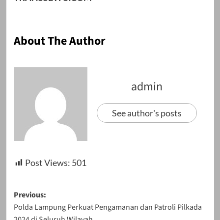
About The Author
admin
See author's posts
Post Views:
501
Post
Previous:
Polda Lampung Perkuat Pengamanan dan Patroli Pilkada
navigation
2024 di Seluruh Wilayah