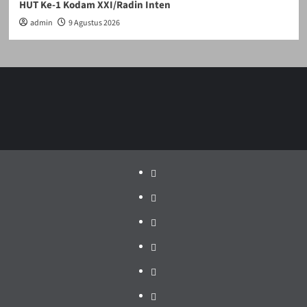
HUT Ke-1 Kodam XXI/Radin Inten
admin
9 Agustus 2026
Politik
Pariwisata
Jakarta
Dunia
Pendidikan
Hukum
Pemerintah