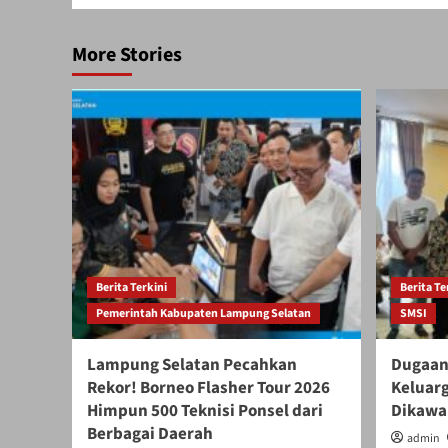
More Stories
Berita Terkini
Berita Te
Pemerintah Kabupaten Lampung Selatan
SMSI
Lampung Selatan Pecahkan
Dugaan
Rekor! Borneo Flasher Tour 2026
Keluar
Himpun 500 Teknisi Ponsel dari
Dikawal
Berbagai Daerah
admin