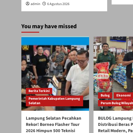
admin
6 Agustus 2026
You may have missed
Berita Terkini
Bulog
Ekonomi
Pemerintah Kabupaten Lampung
Selatan
Perum Bulog Wilaya
Lampung Selatan Pecahkan
BULOG Lampung 
Rekor! Borneo Flasher Tour
Distribusi Beras
2026 Himpun 500 Teknisi
Retail Modern, Pa