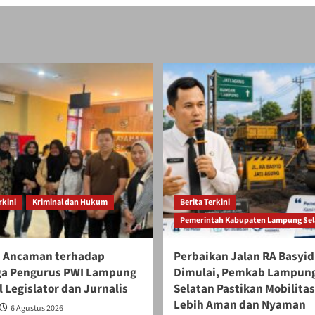
rkini
Kriminal dan Hukum
Berita Terkini
Pemerintah Kabupaten Lampung Sel
 Ancaman terhadap
Perbaikan Jalan RA Basyid
ga Pengurus PWI Lampung
Dimulai, Pemkab Lampun
 Legislator dan Jurnalis
Selatan Pastikan Mobilita
Lebih Aman dan Nyaman
6 Agustus 2026