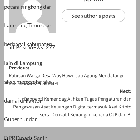
petani singkong dari
See author's posts
Lampung Timur dan
berbagai kabupaten
Post Views:
277
lain di Lampung
Post
Previous:
Ratusan Warga Desa Way Huwi, Jati Agung Mendatangi
navigation
akan menggelar aksi
Sekretariat Ormas LMPI
Next:
Bappebti Kemendag Alihkan Tugas Pengaturan dan
damai di kantor
Pengawasan Aset Keuangan Digital termasuk Aset Kripto
serta Derivatif Keuangan kepada OJK dan BI
Gubernur dan
DPRD pada Senin