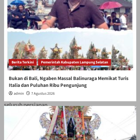
Ketua Umum
Paguyuban Petani
Singkong Lampung
Berita Terkini
Pemerintah Kabupaten Lampung Selatan
Timur, Maradoni,
Bukan di Bali, Ngaben Massal Balinuraga Memikat Turis
Italia dan Puluhan Ribu Pengunjung
menegaskan bahwa
admin
7 Agustus 2026
seluruh persiapan
aksi telah rampung,