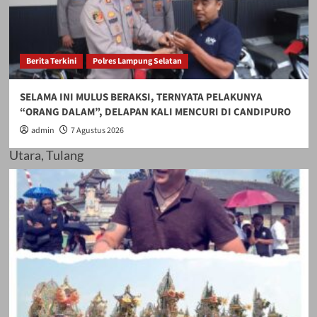
akan diikuti oleh
Berita Terkini
Polres Lampung Selatan
petani dari Lampung
SELAMA INI MULUS BERAKSI, TERNYATA PELAKUNYA
Tengah, Lampung
“ORANG DALAM”, DELAPAN KALI MENCURI DI CANDIPURO
admin
7 Agustus 2026
Utara, Tulang
Bawang, Tulang
Bawang Barat, dan
Mesuji.