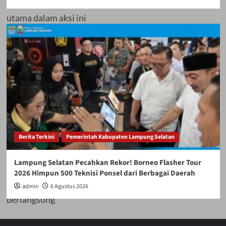
utama dalam aksi ini
adalah meminta
Kejaksaan Agung
mengusut dugaan
Berita Terkini
Pemerintah Kabupaten Lampung Selatan
praktik kejahatan
Lampung Selatan Pecahkan Rekor! Borneo Flasher Tour
ekonomi yang telah
2026 Himpun 500 Teknisi Ponsel dari Berbagai Daerah
admin
6 Agustus 2026
berlangsung