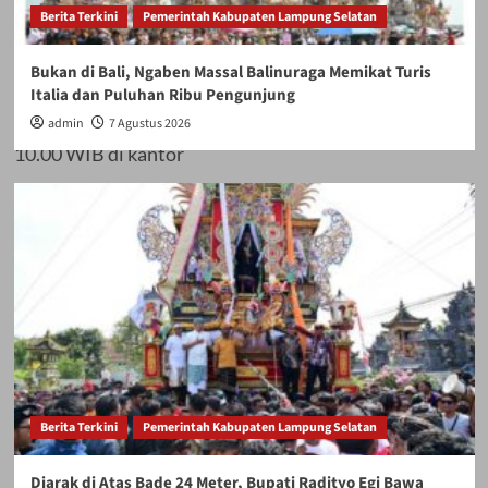
Berita Terkini
Pemerintah Kabupaten Lampung Selatan
“Aksi ini rencananya
Bukan di Bali, Ngaben Massal Balinuraga Memikat Turis
akan dimulai pukul
Italia dan Puluhan Ribu Pengunjung
admin
7 Agustus 2026
10.00 WIB di kantor
Gubernur dan
DPRD. Kami ingin
menyuarakan
tuntutan agar
Berita Terkini
Pemerintah Kabupaten Lampung Selatan
pemerintah segera
Diarak di Atas Bade 24 Meter, Bupati Radityo Egi Bawa