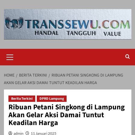
Skip
to
content
Primary
Menu
HOME
BERITA TERKINI
RIBUAN PETANI SINGKONG DI LAMPUNG
AKAN GELAR AKSI DAMAI TUNTUT KEADILAN HARGA
Berita Terkini
DPRD Lampung
Ribuan Petani Singkong di Lampung
Akan Gelar Aksi Damai Tuntut
Keadilan Harga
admin
11 Januari 2025