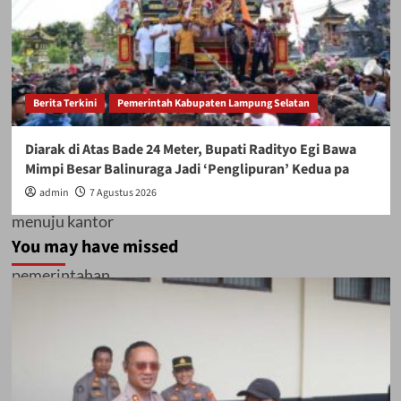
termasuk izin,
transportasi, dan
Berita Terkini
Pemerintah Kabupaten Lampung Selatan
jumlah peserta yang
Diarak di Atas Bade 24 Meter, Bupati Radityo Egi Bawa
akan bergerak
Mimpi Besar Balinuraga Jadi ‘Penglipuran’ Kedua pa
admin
7 Agustus 2026
menuju kantor
You may have missed
pemerintahan.
Selain dari Lampung
Timur, aksi ini juga