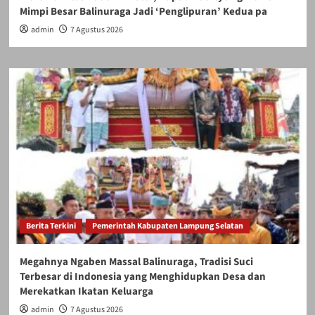
Mimpi Besar Balinuraga Jadi ‘Penglipuran’ Kedua pa
admin
7 Agustus 2026
mengambil langkah
konkret dalam
menetapkan harga
singkong yang adil
bagi petani,” ujar
Berita Terkini
Pemerintah Kabupaten Lampung Selatan
Maradoni.
Megahnya Ngaben Massal Balinuraga, Tradisi Suci
Terbesar di Indonesia yang Menghidupkan Desa dan
Merekatkan Ikatan Keluarga
Salah satu tuntutan
admin
7 Agustus 2026