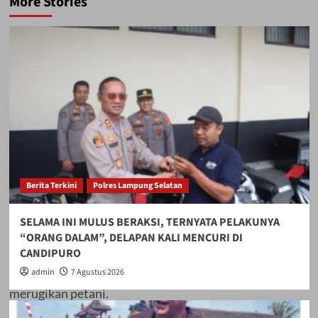
More Stories
(13/1). Mereka
menuntut
pemerintah segera
mengatasi
Berita Terkini
Polres Lampung Selatan
rendahnya harga
SELAMA INI MULUS BERAKSI, TERNYATA PELAKUNYA
“ORANG DALAM”, DELAPAN KALI MENCURI DI
singkong yang terus
CANDIPURO
admin
7 Agustus 2026
merugikan petani.