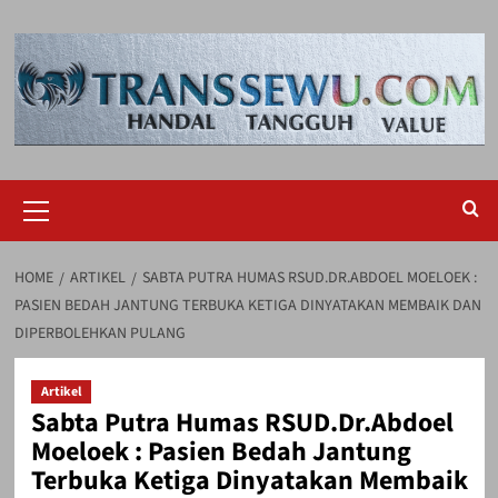
Skip
to
content
Primary
Menu
HOME
ARTIKEL
SABTA PUTRA HUMAS RSUD.DR.ABDOEL MOELOEK :
PASIEN BEDAH JANTUNG TERBUKA KETIGA DINYATAKAN MEMBAIK DAN
DIPERBOLEHKAN PULANG
Artikel
Sabta Putra Humas RSUD.Dr.Abdoel
Moeloek : Pasien Bedah Jantung
Terbuka Ketiga Dinyatakan Membaik