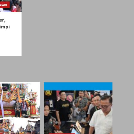
atan
er,
Mimpi