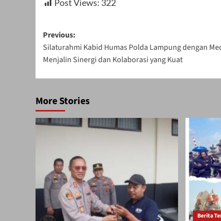
Post Views:
322
Post
Previous:
Silaturahmi Kabid Humas Polda Lampung dengan Med
navigation
Menjalin Sinergi dan Kolaborasi yang Kuat
More Stories
Berita Te