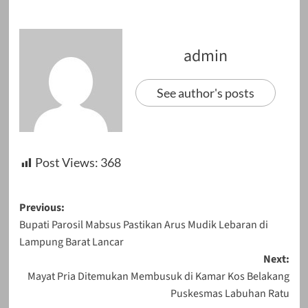
admin
See author's posts
Post Views:
368
Post
Previous:
Bupati Parosil Mabsus Pastikan Arus Mudik Lebaran di
navigation
Lampung Barat Lancar
Next:
Mayat Pria Ditemukan Membusuk di Kamar Kos Belakang
Puskesmas Labuhan Ratu