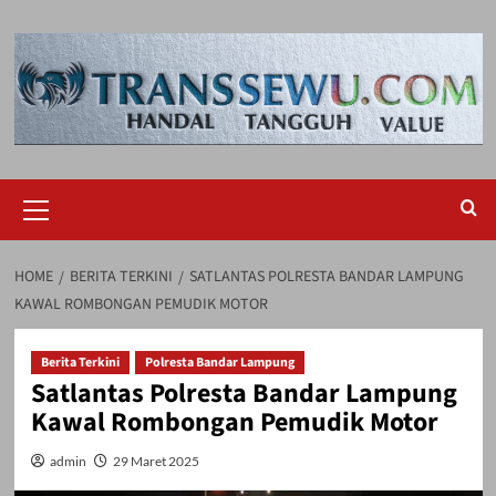
Skip
to
content
Primary
Menu
HOME
BERITA TERKINI
SATLANTAS POLRESTA BANDAR LAMPUNG
KAWAL ROMBONGAN PEMUDIK MOTOR
Berita Terkini
Polresta Bandar Lampung
Satlantas Polresta Bandar Lampung
Kawal Rombongan Pemudik Motor
admin
29 Maret 2025