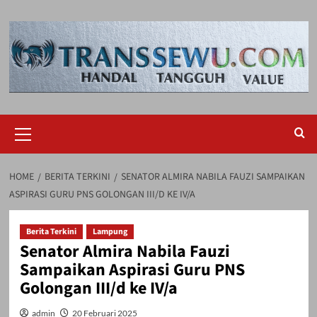
Skip
to
content
Primary
Menu
HOME
BERITA TERKINI
SENATOR ALMIRA NABILA FAUZI SAMPAIKAN
ASPIRASI GURU PNS GOLONGAN III/D KE IV/A
Berita Terkini
Lampung
Senator Almira Nabila Fauzi
Sampaikan Aspirasi Guru PNS
Golongan III/d ke IV/a
admin
20 Februari 2025