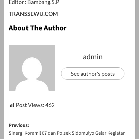
Editor : Bambang.S.P
TRANSSEWU.COM
About The Author
admin
See author's posts
Post Views:
462
Post
Previous:
Sinergi Koramil 07 dan Polsek Sidomulyo Gelar Kegiatan
navigation