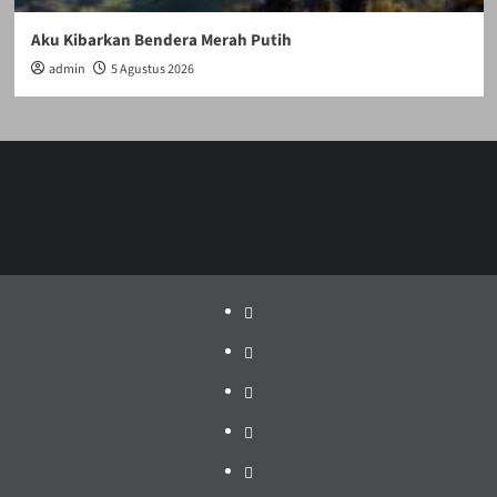
Aku Kibarkan Bendera Merah Putih
admin
5 Agustus 2026
Politik
Pariwisata
Jakarta
Dunia
Pendidikan
Hukum