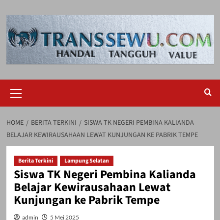
Skip
to
content
Primary
Menu
HOME
BERITA TERKINI
SISWA TK NEGERI PEMBINA KALIANDA
BELAJAR KEWIRAUSAHAAN LEWAT KUNJUNGAN KE PABRIK TEMPE
Berita Terkini
Lampung Selatan
Siswa TK Negeri Pembina Kalianda
Belajar Kewirausahaan Lewat
Kunjungan ke Pabrik Tempe
admin
5 Mei 2025