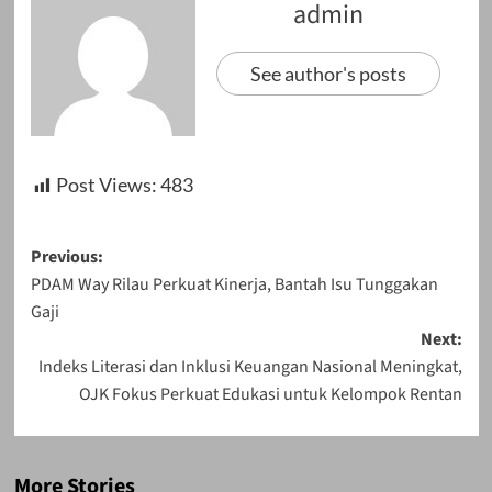
admin
See author's posts
Post Views:
483
Post
Previous:
PDAM Way Rilau Perkuat Kinerja, Bantah Isu Tunggakan
navigation
Gaji
Next:
Indeks Literasi dan Inklusi Keuangan Nasional Meningkat,
OJK Fokus Perkuat Edukasi untuk Kelompok Rentan
More Stories