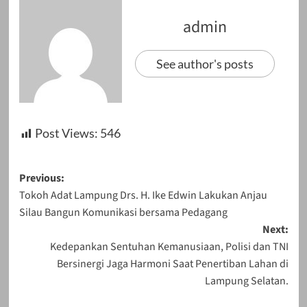
admin
See author's posts
Post Views:
546
Post
Previous:
Tokoh Adat Lampung Drs. H. Ike Edwin Lakukan Anjau
navigation
Silau Bangun Komunikasi bersama Pedagang
Next:
Kedepankan Sentuhan Kemanusiaan, Polisi dan TNI
Bersinergi Jaga Harmoni Saat Penertiban Lahan di
Lampung Selatan.