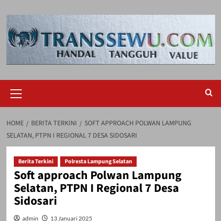
Skip
to
content
Primary
Menu
HOME
BERITA TERKINI
SOFT APPROACH POLWAN LAMPUNG
SELATAN, PTPN I REGIONAL 7 DESA SIDOSARI
Berita Terkini
Polresta Lampung Selatan
Soft approach Polwan Lampung
Selatan, PTPN I Regional 7 Desa
Sidosari
admin
13 Januari 2025