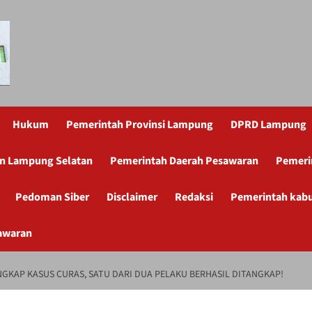
Hukum
Pemerintah Provinsi Lampung
DPRD Lampung
n Lampung Selatan
Pemerintah Daerah Pesawaran
Pemeri
Pedoman Siber
Disclaimer
Redaksi
Pemerintah kab
awaran
GKAP KASUS CURAS, SATU DARI DUA PELAKU BERHASIL DITANGKAP!