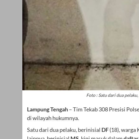
Foto : Satu dari dua pelaku
Lampung Tengah
– Tim Tekab 308 Presisi Pols
di wilayah hukumnya.
Satu dari dua pelaku, berinisial
DF
(18), warga
lainnya, berinisial
MS
, kini masuk dalam
daftar