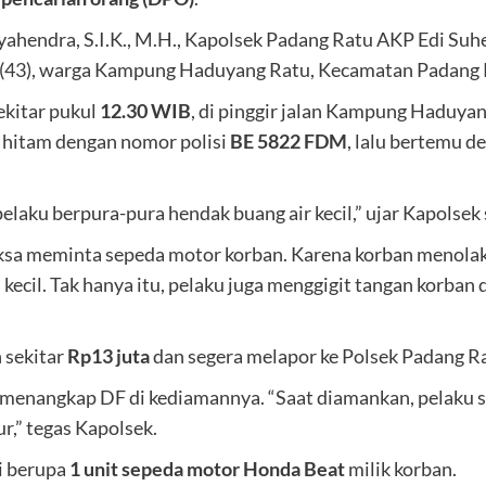
ahendra, S.I.K., M.H., Kapolsek Padang Ratu AKP Edi Su
(43), warga Kampung Haduyang Ratu, Kecamatan Padang 
sekitar pukul
12.30 WIB
, di pinggir jalan Kampung Haduyan
hitam dengan nomor polisi
BE 5822 FDM
, lalu bertemu d
pelaku berpura-pura hendak buang air kecil,” ujar Kapolsek
ksa meminta sepeda motor korban. Karena korban menolak,
kecil. Tak hanya itu, pelaku juga menggigit tangan korban
 sekitar
Rp13 juta
dan segera melapor ke Polsek Padang R
sil menangkap DF di kediamannya. “Saat diamankan, pelak
r,” tegas Kapolsek.
i berupa
1 unit sepeda motor Honda Beat
milik korban.