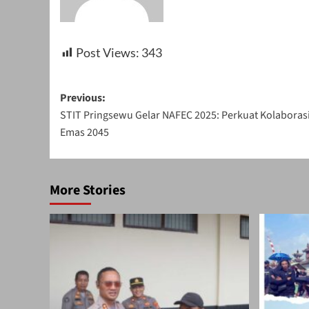
Post Views:
343
Post
Previous:
STIT Pringsewu Gelar NAFEC 2025: Perkuat Kolabora
navigation
Emas 2045
More Stories