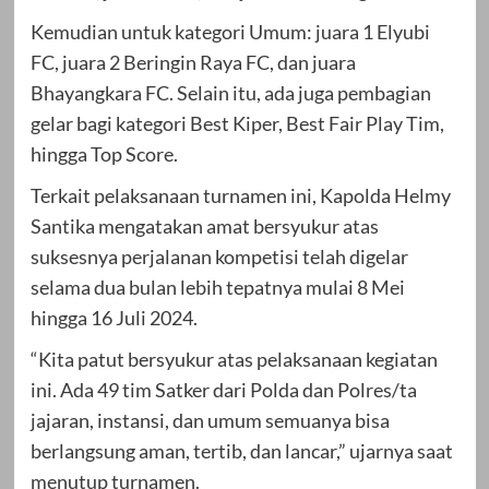
Kemudian untuk kategori Umum: juara 1 Elyubi
FC, juara 2 Beringin Raya FC, dan juara
Bhayangkara FC. Selain itu, ada juga pembagian
gelar bagi kategori Best Kiper, Best Fair Play Tim,
hingga Top Score.
Terkait pelaksanaan turnamen ini, Kapolda Helmy
Santika mengatakan amat bersyukur atas
suksesnya perjalanan kompetisi telah digelar
selama dua bulan lebih tepatnya mulai 8 Mei
hingga 16 Juli 2024.
“Kita patut bersyukur atas pelaksanaan kegiatan
ini. Ada 49 tim Satker dari Polda dan Polres/ta
jajaran, instansi, dan umum semuanya bisa
berlangsung aman, tertib, dan lancar,” ujarnya saat
menutup turnamen.