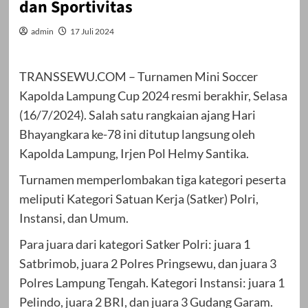
dan Sportivitas
admin
17 Juli 2024
TRANSSEWU.COM – Turnamen Mini Soccer
Kapolda Lampung Cup 2024 resmi berakhir, Selasa
(16/7/2024). Salah satu rangkaian ajang Hari
Bhayangkara ke-78 ini ditutup langsung oleh
Kapolda Lampung, Irjen Pol Helmy Santika.
Turnamen memperlombakan tiga kategori peserta
meliputi Kategori Satuan Kerja (Satker) Polri,
Instansi, dan Umum.
Para juara dari kategori Satker Polri: juara 1
Satbrimob, juara 2 Polres Pringsewu, dan juara 3
Polres Lampung Tengah. Kategori Instansi: juara 1
Pelindo, juara 2 BRI, dan juara 3 Gudang Garam.