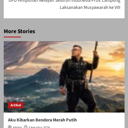
DPD Himpunan Nelayan Seluruh Indonesia Prov. Lampung
Laksanakan Musyawarah ke VIII
More Stories
Artikel
Aku Kibarkan Bendera Merah Putih
admin
5 Agustus 2026