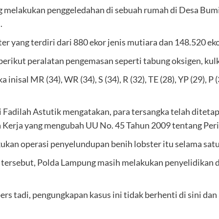
ng melakukan penggeledahan di sebuah rumah di Desa Bum
.
er yang terdiri dari 880 ekor jenis mutiara dan 148.520 ek
berikut peralatan pengemasan seperti tabung oksigen, kulk
inisal MR (34), WR (34), S (34), R (32), TE (28), YP (29), P
dilah Astutik mengatakan, para tersangka telah ditetapka
a Kerja yang mengubah UU No. 45 Tahun 2009 tentang Per
ukan operasi penyelundupan benih lobster itu selama satu
r tersebut, Polda Lampung masih melakukan penyelidikan 
s tadi, pengungkapan kasus ini tidak berhenti di sini da