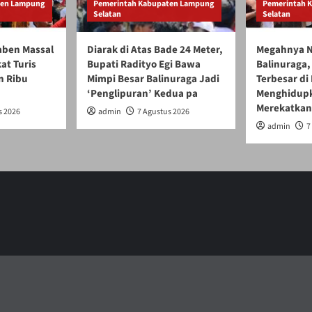
ten Lampung
Pemerintah Kabupaten Lampung
Pemerintah 
Selatan
Selatan
gaben Massal
Diarak di Atas Bade 24 Meter,
Megahnya N
at Turis
Bupati Radityo Egi Bawa
Balinuraga, 
n Ribu
Mimpi Besar Balinuraga Jadi
Terbesar di
‘Penglipuran’ Kedua pa
Menghidupk
Merekatkan
s 2026
admin
7 Agustus 2026
admin
7