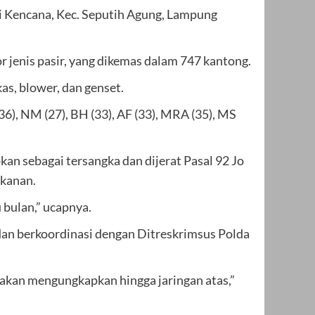
i Kencana, Kec. Seputih Agung, Lampung
or jenis pasir, yang dikemas dalam 747 kantong.
as, blower, dan genset.
 (36), NM (27), BH (33), AF (33), MRA (35), MS
n sebagai tersangka dan dijerat Pasal 92 Jo
ikanan.
 bulan,” ucapnya.
dan berkoordinasi dengan Ditreskrimsus Polda
n akan mengungkapkan hingga jaringan atas,”