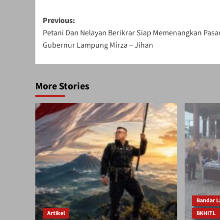
Post
Previous:
Petani Dan Nelayan Berikrar Siap Memenangkan Pasa
navigation
Gubernur Lampung Mirza – Jihan
More Stories
Bandar 
Artikel
BKHITL