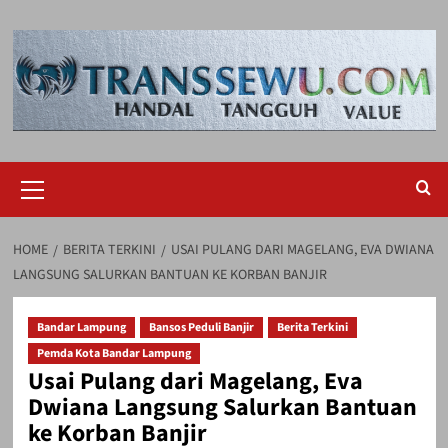
Skip
to
content
Primary
Menu
HOME
BERITA TERKINI
USAI PULANG DARI MAGELANG, EVA DWIANA
LANGSUNG SALURKAN BANTUAN KE KORBAN BANJIR
Bandar Lampung
Bansos Peduli Banjir
Berita Terkini
Pemda Kota Bandar Lampung
Usai Pulang dari Magelang, Eva
Dwiana Langsung Salurkan Bantuan
ke Korban Banjir