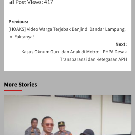
Post Views:
417
Post
Previous:
[HOAKS] Video Warga Terjebak Banjir di Bandar Lampung,
navigation
Ini Faktanya!
Next:
Kasus Oknum Guru dan Anak di Metro: LPHPA Desak
Transparansi dan Ketegasan APH
More Stories