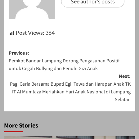
See author's posts
Post Views:
384
Post
Previous:
Pemkot Bandar Lampung Dorong Pengasuhan Positif
navigation
untuk Cegah Bullying dan Penuhi Gizi Anak
Next:
Pagi Ceria Bersama Bupati Egi: Tawa dan Harapan Anak TK
IT Al Mumtaza Meriahkan Hari Anak Nasional di Lampung
Selatan
More Stories