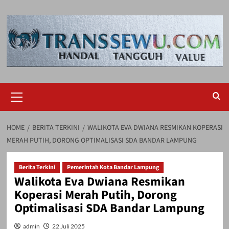
Skip
to
content
Primary
Menu
HOME
BERITA TERKINI
WALIKOTA EVA DWIANA RESMIKAN KOPERASI
MERAH PUTIH, DORONG OPTIMALISASI SDA BANDAR LAMPUNG
Berita Terkini
Pemerintah Kota Bandar Lampung
Walikota Eva Dwiana Resmikan
Koperasi Merah Putih, Dorong
Optimalisasi SDA Bandar Lampung
admin
22 Juli 2025