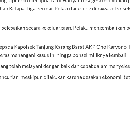
ang dipimpin oleh Ipda Dedi Hariyanto segera melakukan p
han Kelapa Tiga Permai. Pelaku langsung dibawa ke Polsek
diselesaikan secara kekeluargaan. Pelaku mengembalikan po
epada Kapolsek Tanjung Karang Barat AKP Ono Karyono, K
keras menangani kasus ini hingga ponsel miliknya kembali.
yang telah melayani dengan baik dan cepat dalam menyelesai
encurian, meskipun dilakukan karena desakan ekonomi, te