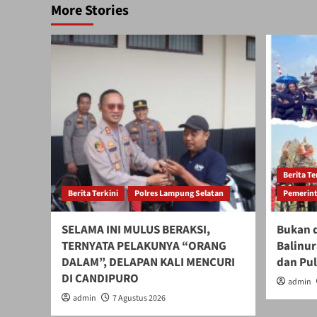
More Stories
Berita Te
Berita Terkini
Polres Lampung Selatan
Pemerint
SELAMA INI MULUS BERAKSI,
Bukan d
TERNYATA PELAKUNYA “ORANG
Balinur
DALAM”, DELAPAN KALI MENCURI
dan Pu
DI CANDIPURO
admin
admin
7 Agustus 2026