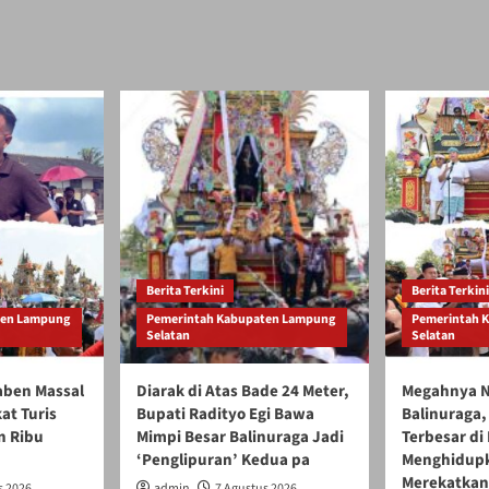
Berita Terkini
Berita Terkini
ten Lampung
Pemerintah Kabupaten Lampung
Pemerintah 
Selatan
Selatan
gaben Massal
Diarak di Atas Bade 24 Meter,
Megahnya N
at Turis
Bupati Radityo Egi Bawa
Balinuraga, 
n Ribu
Mimpi Besar Balinuraga Jadi
Terbesar di
‘Penglipuran’ Kedua pa
Menghidupk
Merekatkan
s 2026
admin
7 Agustus 2026