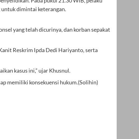
enyelidikan. Pada pukul 21.30 WIB, pelaku
 untuk dimintai keterangan.
nsel yang telah dicurinya, dan korban sepakat
anit Reskrim Ipda Dedi Hariyanto, serta
kan kasus ini,” ujar Khusnul.
tap memiliki konsekuensi hukum.(Solihin)