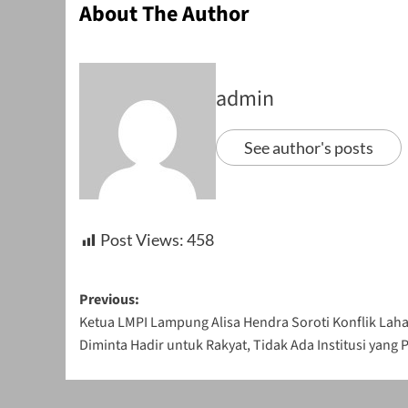
About The Author
admin
See author's posts
Post Views:
458
Post
Previous:
Ketua LMPI Lampung Alisa Hendra Soroti Konflik Lah
navigation
Diminta Hadir untuk Rakyat, Tidak Ada Institusi yang