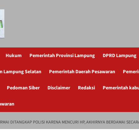
Hukum
Pemerintah Provinsi Lampung
DPRD Lampung
n Lampung Selatan
Pemerintah Daerah Pesawaran
Pemeri
Pedoman Siber
Disclaimer
Redaksi
Pemerintah kab
awaran
RMAI DITANGKAP POLISI KARENA MENCURI HP, AKHIRNYA BERDAMAI SECA