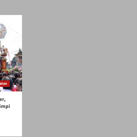
atan
er,
Mimpi