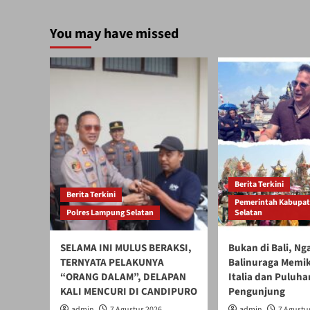
You may have missed
Berita Terkini
Berita Terkini
Pemerintah Kabupa
Polres Lampung Selatan
Selatan
SELAMA INI MULUS BERAKSI,
Bukan di Bali, N
TERNYATA PELAKUNYA
Balinuraga Memik
“ORANG DALAM”, DELAPAN
Italia dan Puluha
KALI MENCURI DI CANDIPURO
Pengunjung
admin
7 Agustus 2026
admin
7 Agustu