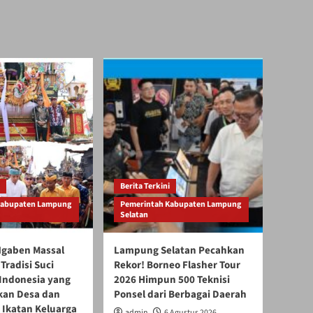
Berita Terkini
Kabupaten Lampung
Pemerintah Kabupaten Lampung
Selatan
gaben Massal
Lampung Selatan Pecahkan
Tradisi Suci
Rekor! Borneo Flasher Tour
 Indonesia yang
2026 Himpun 500 Teknisi
an Desa dan
Ponsel dari Berbagai Daerah
 Ikatan Keluarga
admin
6 Agustus 2026