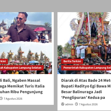
rkini
Berita Terkini
ah Kabupaten Lampung Selatan
Pemerintah Kabupaten Lampung Sel
i Bali, Ngaben Massal
Diarak di Atas Bade 24 Met
aga Memikat Turis Italia
Bupati Radityo Egi Bawa 
luhan Ribu Pengunjung
Besar Balinuraga Jadi
‘Penglipuran’ Kedua pa
7 Agustus 2026
admin
7 Agustus 2026