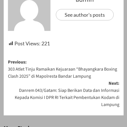
See author's posts
Post Views:
221
Post
Previous:
303 Atlet Tinju Ramaikan Kejuaraan “Bhayangkara Boxing
navigation
Clash 2025” di Mapolresta Bandar Lampung
Next:
Danrem 043/Gatam: Siap Berikan Data dan Informasi
Kepada Komisi I DPR RI Terkait Pembentukan Kodam di
Lampung