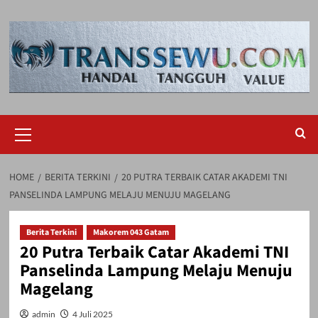
Skip
to
content
Primary
Menu
HOME
BERITA TERKINI
20 PUTRA TERBAIK CATAR AKADEMI TNI
PANSELINDA LAMPUNG MELAJU MENUJU MAGELANG
Berita Terkini
Makorem 043 Gatam
20 Putra Terbaik Catar Akademi TNI
Panselinda Lampung Melaju Menuju
Magelang
admin
4 Juli 2025