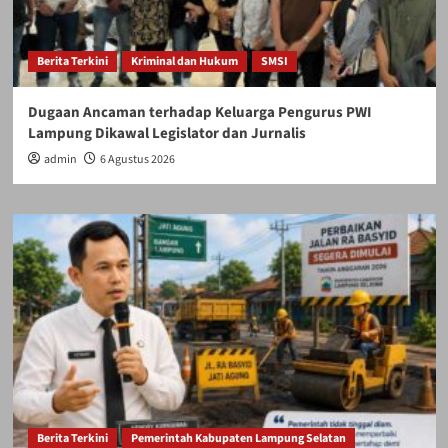
Berita Terkini
Kriminal dan Hukum
SMSI
Dugaan Ancaman terhadap Keluarga Pengurus PWI
Lampung Dikawal Legislator dan Jurnalis
admin
6 Agustus 2026
Berita Terkini
Pemerintah Kabupaten Lampung Selatan