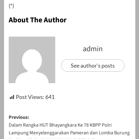
(*)
About The Author
admin
See author's posts
Post Views:
641
Post
Previous:
Dalam Rangka HUT Bhayangkara Ke 78 KBPP Polri
navigation
Lampung Menyelenggarakan Pameran dan Lomba Burung