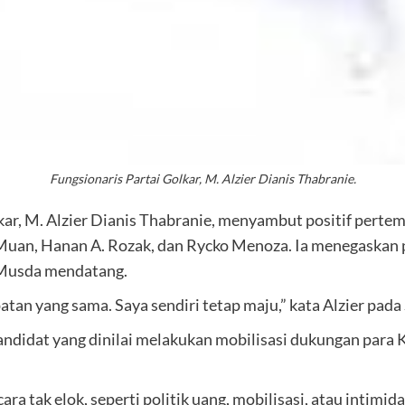
Fungsionaris Partai Golkar, M. Alzier Dianis Thabranie.
kar, M. Alzier Dianis Thabranie, menyambut positif pert
 Muan, Hanan A. Rozak, dan Rycko Menoza. Ia menegaska
 Musda mendatang.
tan yang sama. Saya sendiri tetap maju,” kata Alzier pada 
 kandidat yang dinilai melakukan mobilisasi dukungan p
ra tak elok, seperti politik uang, mobilisasi, atau intimi