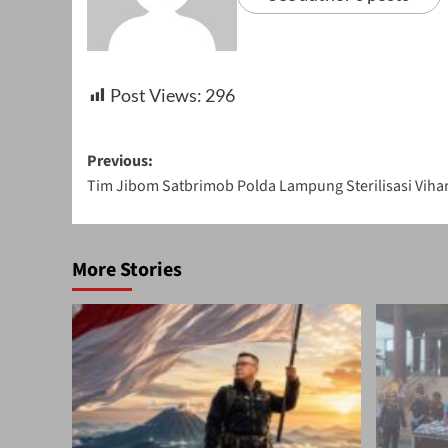
Post Views:
296
Post
Previous:
Tim Jibom Satbrimob Polda Lampung Sterilisasi Viha
navigation
More Stories