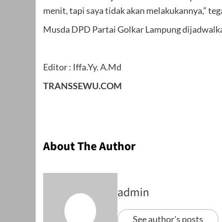
menit, tapi saya tidak akan melakukannya,” tega
Musda DPD Partai Golkar Lampung dijadwalka
Editor : Iffa.Yy. A.Md
TRANSSEWU.COM
About The Author
admin
See author's posts