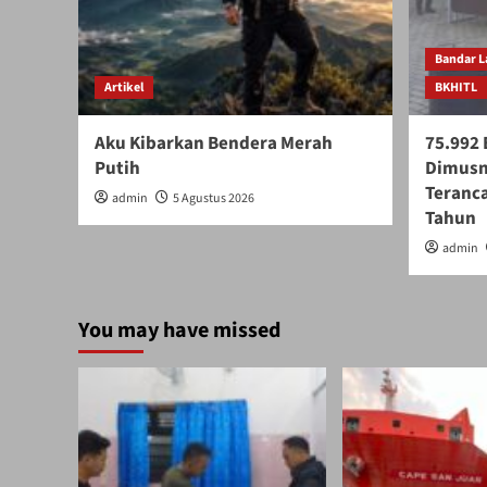
Bandar 
Artikel
BKHITL
Aku Kibarkan Bendera Merah
75.992 
Putih
Dimusn
Teranca
admin
5 Agustus 2026
Tahun
admin
You may have missed