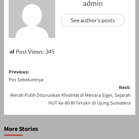
admin
See author's posts
Post Views:
345
Post
Previous:
Pos Sebelumnya
navigation
Next:
Merah Putih Diturunkan Khidmat di Menara Siger, Sejarah
HUT ke-80 RI Terukir di Ujung Sumatera
More Stories