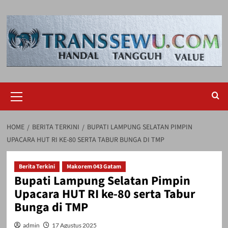
Skip
to
content
Primary
Menu
HOME
BERITA TERKINI
BUPATI LAMPUNG SELATAN PIMPIN
UPACARA HUT RI KE-80 SERTA TABUR BUNGA DI TMP
Berita Terkini
Makorem 043 Gatam
Bupati Lampung Selatan Pimpin
Upacara HUT RI ke-80 serta Tabur
Bunga di TMP
admin
17 Agustus 2025