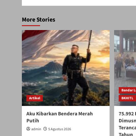
More Stories
Bandar 
Artikel
BKHITL
Aku Kibarkan Bendera Merah
75.992 
Putih
Dimusn
Teranca
admin
5 Agustus 2026
Tahun