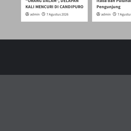
“ORANG DALAM”, DELAPAN
Italia dan Puluha
KALI MENCURI DI CANDIPURO
Pengunjung
admin
7 Agustus 2026
admin
7 Agustu