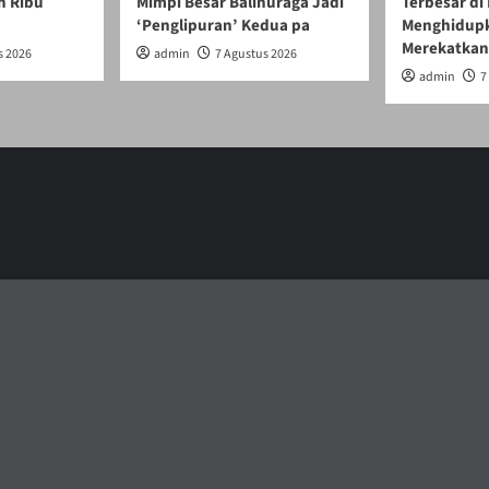
n Ribu
Mimpi Besar Balinuraga Jadi
Terbesar di
‘Penglipuran’ Kedua pa
Menghidupk
Merekatkan
s 2026
admin
7 Agustus 2026
admin
7