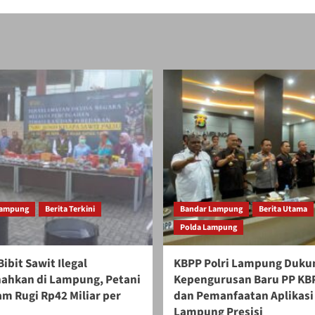
Lampung
Berita Terkini
Bandar Lampung
Berita Utama
Polda Lampung
Bibit Sawit Ilegal
KBPP Polri Lampung Duku
ahkan di Lampung, Petani
Kepengurusan Baru PP KBP
m Rugi Rp42 Miliar per
dan Pemanfaatan Aplikasi
Lampung Presisi