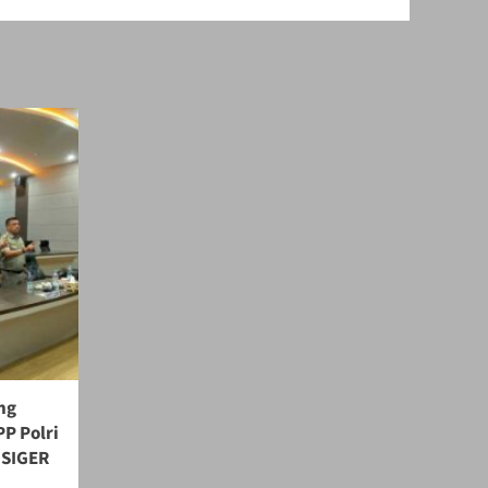
ng
P Polri
 SIGER