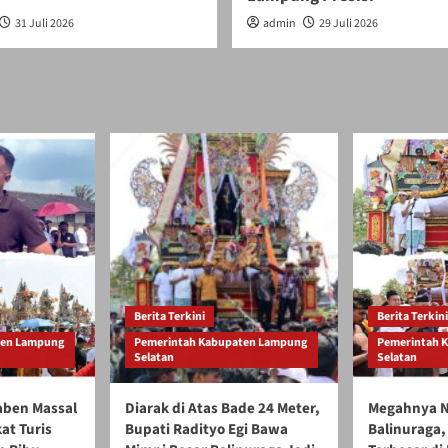
31 Juli 2026
admin
29 Juli 2026
Berita Terkini
Berita Terkini
ten Lampung
Pemerintah Kabupaten Lampung
Pemerintah 
Selatan
Selatan
gaben Massal
Diarak di Atas Bade 24 Meter,
Megahnya N
at Turis
Bupati Radityo Egi Bawa
Balinuraga, 