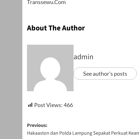
Transsewu.Com
About The Author
admin
See author's posts
Post Views:
466
Post
Previous:
Hakaaston dan Polda Lampung Sepakat Perkuat Keam
navigation