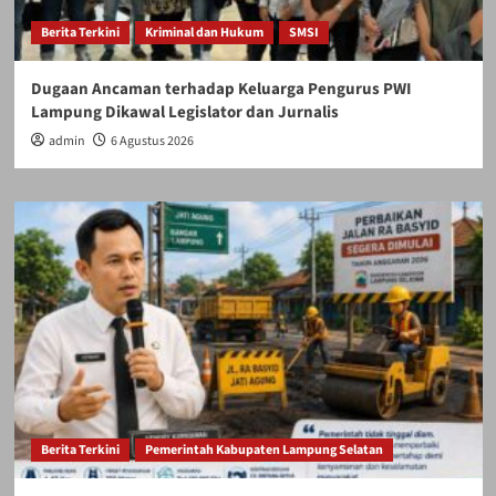
Berita Terkini
Kriminal dan Hukum
SMSI
Dugaan Ancaman terhadap Keluarga Pengurus PWI
Lampung Dikawal Legislator dan Jurnalis
admin
6 Agustus 2026
Berita Terkini
Pemerintah Kabupaten Lampung Selatan