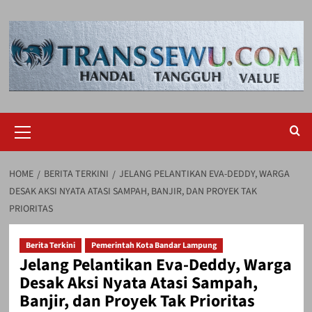
Skip
to
content
Primary
Menu
HOME
BERITA TERKINI
JELANG PELANTIKAN EVA-DEDDY, WARGA
DESAK AKSI NYATA ATASI SAMPAH, BANJIR, DAN PROYEK TAK
PRIORITAS
Berita Terkini
Pemerintah Kota Bandar Lampung
Jelang Pelantikan Eva-Deddy, Warga
Desak Aksi Nyata Atasi Sampah,
Banjir, dan Proyek Tak Prioritas