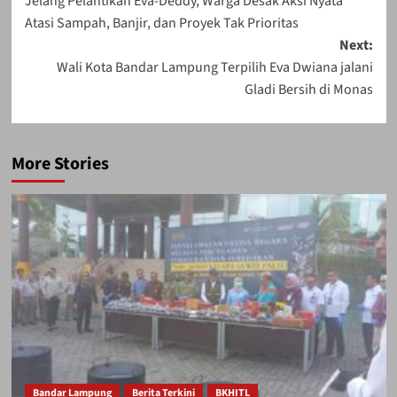
Jelang Pelantikan Eva-Deddy, Warga Desak Aksi Nyata
navigation
Atasi Sampah, Banjir, dan Proyek Tak Prioritas
Next:
Wali Kota Bandar Lampung Terpilih Eva Dwiana jalani
Gladi Bersih di Monas
More Stories
Bandar Lampung
Berita Terkini
BKHITL