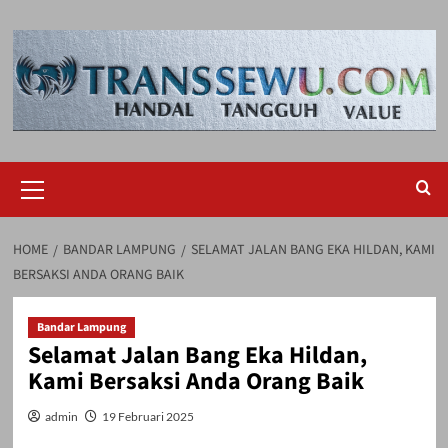
Skip
to
content
Primary
Menu
HOME
BANDAR LAMPUNG
SELAMAT JALAN BANG EKA HILDAN, KAMI
BERSAKSI ANDA ORANG BAIK
Bandar Lampung
Selamat Jalan Bang Eka Hildan,
Kami Bersaksi Anda Orang Baik
admin
19 Februari 2025