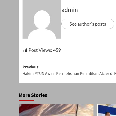
admin
See author's posts
Post Views:
459
Post
Previous:
Hakim PTUN Awasi Permohonan Pelantikan Alzier di
navigation
More Stories