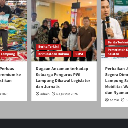
Berita Terkini
Berita Terkini
Pemerintah 
h Lampung
Kriminal dan Hukum
SMSI
Selatan
Perluas
Dugaan Ancaman terhadap
Perbaikan J
 Premium ke
Keluarga Pengurus PWI
Segera Dim
stikan
Lampung Dikawal Legislator
Lampung Se
dan Jurnalis
Mobilitas W
dan Nyama
s 2026
admin
6 Agustus 2026
admin
6