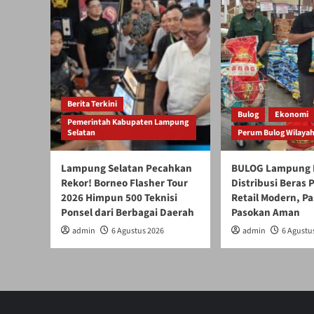
Berita Terkini
Bulog
Ekonomi
Pemerintah Kabupaten Lampung
Selatan
Perum Bulog Wilaya
Lampung Selatan Pecahkan
BULOG Lampung 
Rekor! Borneo Flasher Tour
Distribusi Beras
2026 Himpun 500 Teknisi
Retail Modern, Pa
Ponsel dari Berbagai Daerah
Pasokan Aman
admin
6 Agustus 2026
admin
6 Agustu