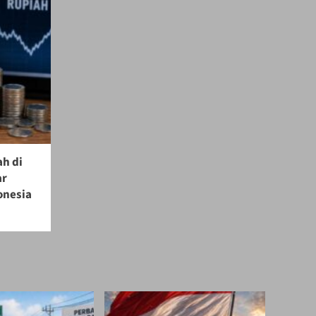
ah di
ar
onesia