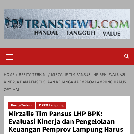
Skip
to
content
Primary
Menu
HOME
BERITA TERKINI
MIRZALIE TIM PANSUS LHP BPK: EVALUASI
KINERJA DAN PENGELOLAAN KEUANGAN PEMPROV LAMPUNG HARUS
OPTIMAL
Berita Terkini
DPRD Lampung
Mirzalie Tim Pansus LHP BPK:
Evaluasi Kinerja dan Pengelolaan
Keuangan Pemprov Lampung Harus