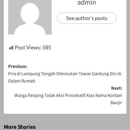
admin
See author's posts
Post Views:
585
Post
Previous:
Pria di Lampung Tengah Ditemukan Tewas Gantung Diri di
navigation
Dalam Rumah
Next:
Warga Panjang Tolak Aksi Provokatif Atas Nama Korban
Banjir
More Stories