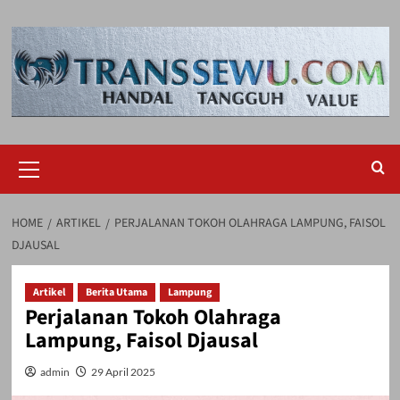
Skip
to
content
Primary
Menu
HOME
ARTIKEL
PERJALANAN TOKOH OLAHRAGA LAMPUNG, FAISOL
DJAUSAL
Artikel
Berita Utama
Lampung
Perjalanan Tokoh Olahraga
Lampung, Faisol Djausal
admin
29 April 2025