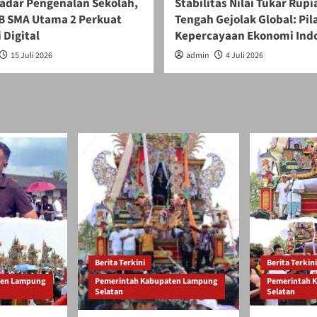
adar Pengenalan Sekolah,
Stabilitas Nilai Tukar Rupi
 SMA Utama 2 Perkuat
Tengah Gejolak Global: Pil
 Digital
Kepercayaan Ekonomi Ind
15 Juli 2026
admin
4 Juli 2026
Berita Terkini
Berita Terkini
ten Lampung
Pemerintah Kabupaten Lampung
Pemerintah 
Selatan
Selatan