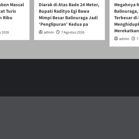
gaben Massal
Diarak di Atas Bade 24 Meter,
Megahnya N
at Turis
Bupati Radityo Egi Bawa
Balinuraga, 
n Ribu
Mimpi Besar Balinuraga Jadi
Terbesar di
‘Penglipuran’ Kedua pa
Menghidupk
Merekatkan
s 2026
admin
7 Agustus 2026
admin
7