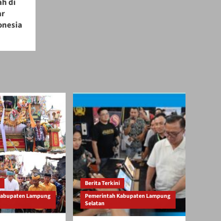
ah di
ar
onesia
Berita Terkini
Kabupaten Lampung
Pemerintah Kabupaten Lampung
Selatan