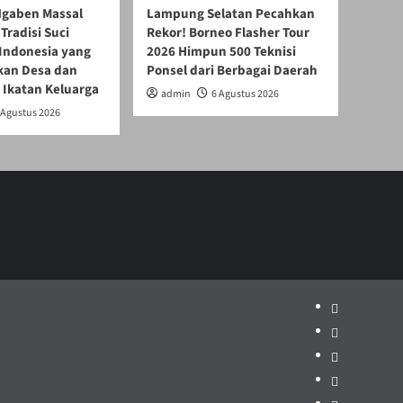
gaben Massal
Lampung Selatan Pecahkan
Tradisi Suci
Rekor! Borneo Flasher Tour
 Indonesia yang
2026 Himpun 500 Teknisi
an Desa dan
Ponsel dari Berbagai Daerah
 Ikatan Keluarga
admin
6 Agustus 2026
 Agustus 2026
Politik
Pariwisata
Jakarta
Dunia
Pendidikan
Hukum