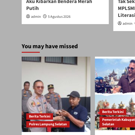
Aku Kibarkan Bendera Merah
Tak Sek
Putih
MPLSMB
Literasi
admin
5 Agustus 2026
admin
You may have missed
Berita Terkini
Berita Terkini
Pemerintah Kabupa
Polres Lampung Selatan
Selatan