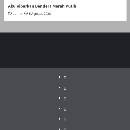
Aku Kibarkan Bendera Merah Putih
admin
5 Agustus 2026
Politik
Pariwisata
Jakarta
Dunia
Pendidikan
Hukum
Pemerintah