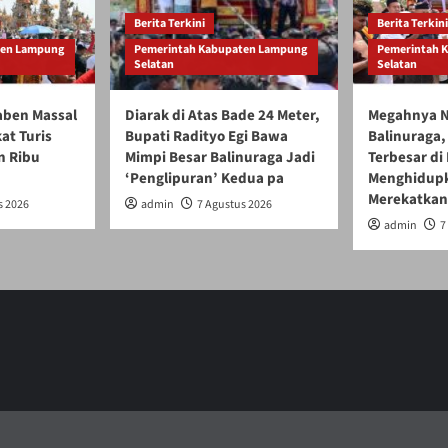
Berita Terkini
Berita Terkini
ten Lampung
Pemerintah Kabupaten Lampung
Pemerintah 
Selatan
Selatan
gaben Massal
Diarak di Atas Bade 24 Meter,
Megahnya N
at Turis
Bupati Radityo Egi Bawa
Balinuraga, 
n Ribu
Mimpi Besar Balinuraga Jadi
Terbesar di
‘Penglipuran’ Kedua pa
Menghidupk
Merekatkan
s 2026
admin
7 Agustus 2026
admin
7