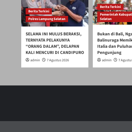
Berita Terkini
Berita Terkini
Pemerintah Kabupa
Polres Lampung Selatan
Selatan
SELAMA INI MULUS BERAKSI,
Bukan di Bali, N
TERNYATA PELAKUNYA
Balinuraga Memik
“ORANG DALAM”, DELAPAN
Italia dan Puluha
KALI MENCURI DI CANDIPURO
Pengunjung
admin
7 Agustus 2026
admin
7 Agustu