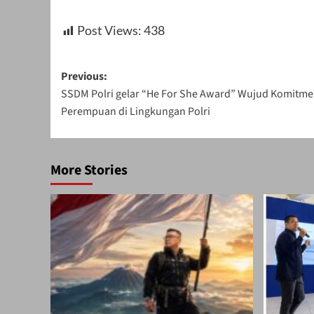
Post Views:
438
Post
Previous:
SSDM Polri gelar “He For She Award” Wujud Komitm
navigation
Perempuan di Lingkungan Polri
More Stories