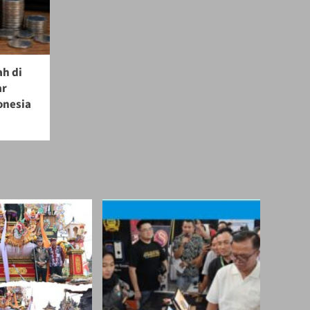
ah di
ar
onesia