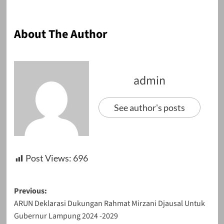
About The Author
admin
See author's posts
Post Views:
696
Post
Previous:
ARUN Deklarasi Dukungan Rahmat Mirzani Djausal Untuk
navigation
Gubernur Lampung 2024 -2029