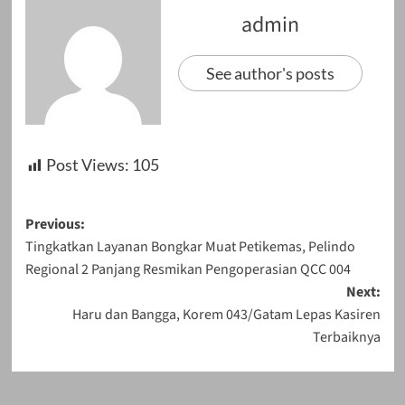
admin
See author's posts
Post Views:
105
Post
Previous:
Tingkatkan Layanan Bongkar Muat Petikemas, Pelindo
navigation
Regional 2 Panjang Resmikan Pengoperasian QCC 004
Next:
Haru dan Bangga, Korem 043/Gatam Lepas Kasiren
Terbaiknya