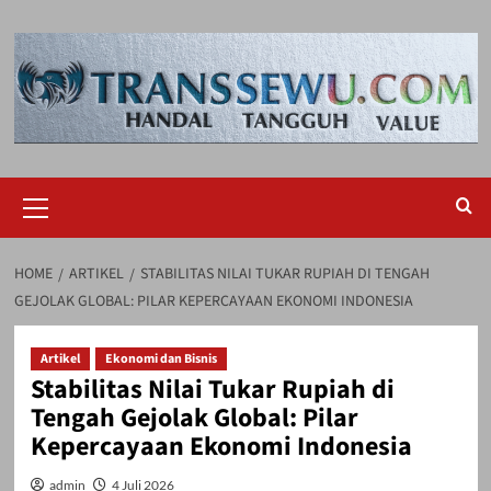
Skip
to
content
Primary
Menu
HOME
ARTIKEL
STABILITAS NILAI TUKAR RUPIAH DI TENGAH
GEJOLAK GLOBAL: PILAR KEPERCAYAAN EKONOMI INDONESIA
Artikel
Ekonomi dan Bisnis
Stabilitas Nilai Tukar Rupiah di
Tengah Gejolak Global: Pilar
Kepercayaan Ekonomi Indonesia
admin
4 Juli 2026